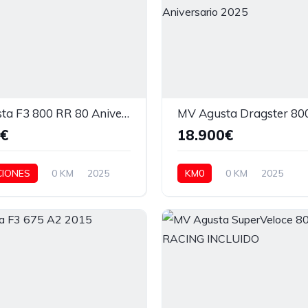
MV Agusta F3 800 RR 80 Aniversario 2025
0€
18.900€
IONES
0 KM
2025
KM0
0 KM
2025