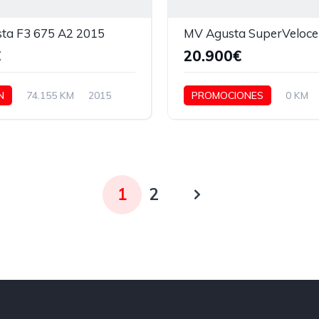
ta F3 675 A2 2015
€
20.900€
N
74.155 KM
2015
PROMOCIONES
0 KM
1
2