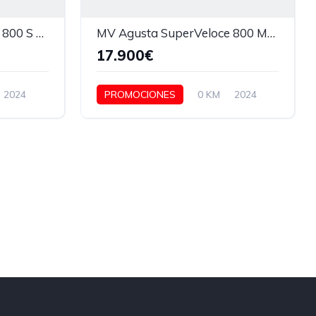
MV Agusta SuperVeloce 800 S KIT RACING INCLUIDO
MV Agusta SuperVeloce 800 MY24
17.900€
2024
PROMOCIONES
0 KM
2024