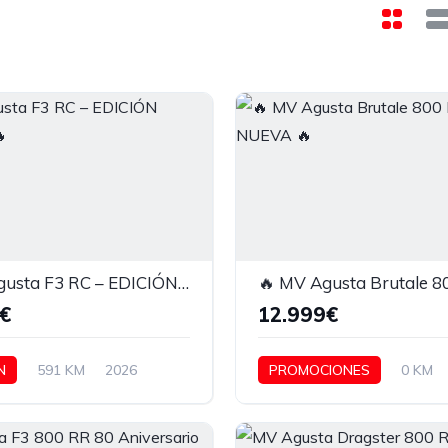
🔥 MV Agusta F3 RC – EDICIÓN LIMITADA 🔥
€
12.999€
N
591 KM
2026
PROMOCIONES
0 KM